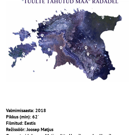
Valmimisaasta: 2018
Pikkus (min): 62`
Filmitud: Eestis
Režissöör: Joosep Matjus