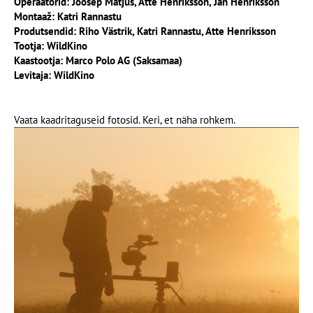
Operaatorid: Joosep Matjus, Atte Henriksson, Jan Henriksson
Montaaž: Katri Rannastu
Produtsendid: Riho Västrik, Katri Rannastu, Atte Henriksson
Tootja: WildKino
Kaastootja: Marco Polo AG (Saksamaa)
Levitaja: WildKino
Vaata kaadritaguseid fotosid. Keri, et näha rohkem.