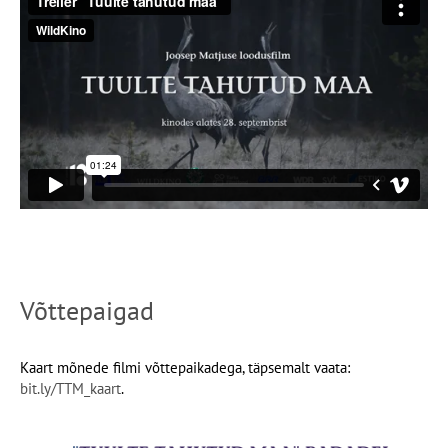
Võttepaigad
Kaart mõnede filmi võttepaikadega, täpsemalt vaata:
bit.ly/TTM_kaart
.