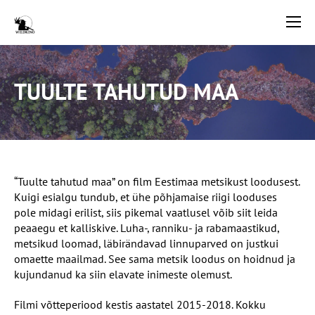
TUULTE TAHUTUD MAA
“Tuulte tahutud maa” on film Eestimaa metsikust loodusest.
Kuigi esialgu tundub, et ühe põhjamaise riigi looduses
pole midagi erilist, siis pikemal vaatlusel võib siit leida
peaaegu et kalliskive. Luha-, ranniku- ja rabamaastikud,
metsikud loomad, läbirändavad linnuparved on justkui
omaette maailmad. See sama metsik loodus on hoidnud ja
kujundanud ka siin elavate inimeste olemust.
Filmi võtteperiood kestis aastatel 2015-2018. Kokku