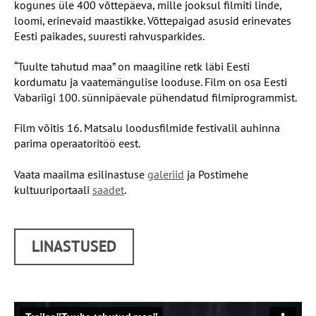
kogunes üle 400 võttepäeva, mille jooksul filmiti linde,
loomi, erinevaid maastikke. Võttepaigad asusid erinevates
Eesti paikades, suuresti rahvusparkides.
“Tuulte tahutud maa” on maagiline retk läbi Eesti
kordumatu ja vaatemängulise looduse. Film on osa Eesti
Vabariigi 100. sünnipäevale pühendatud filmiprogrammist.
Film võitis 16. Matsalu loodusfilmide festivalil auhinna
parima operaatoritöö eest.
Vaata maailma esilinastuse
galeriid
ja Postimehe
kultuuriportaali
saadet
.
LINASTUSED