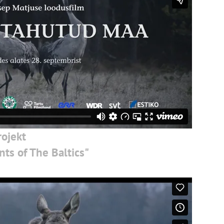
ojekt
nts of The Baltics"