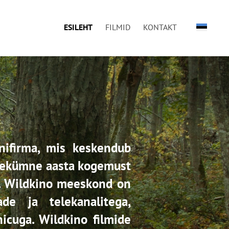
ESILEHT
FILMID
KONTAKT
nifirma, mis keskendub
ahekümne aasta kogemust
s. Wildkino meeskond on
de ja telekanalitega,
icuga. Wildkino filmide