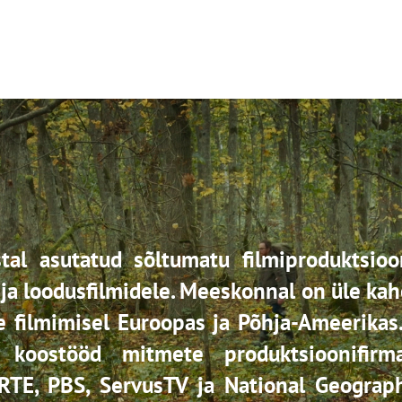
tal asutatud sõltumatu filmiproduktsioo
 ja loodusfilmidele. Meeskonnal on üle k
 filmimisel Euroopas ja Põhja-Ameerika
t koostööd mitmete produktsioonifirma
RTE, PBS, ServusTV ja National Geograph