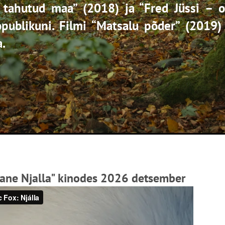
 tahutud maa” (2018) ja “Fred Jüssi – o
opublikuni. Filmi “Matsalu põder” (2019) 
a.
bane Njalla" kinodes 2026 detsember