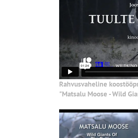
Rahvusvaheline koostööpr
"Matsalu Moose - Wild Gia