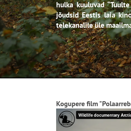
hulka kuuluvad “Tuulte
jõudsid Eestis laia kin
telekanalile üle maailm
Kogupere film "Polaarre