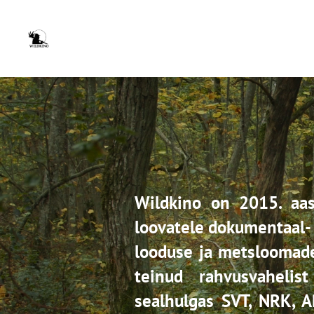
Wildkino on 2015. aas
loovatele dokumentaal-
looduse ja metsloomade
teinud rahvusvahelis
sealhulgas SVT, NRK, A